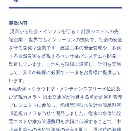
事業内容
災害から社会・インフラを守る！ 計測システムの先
端企業！ 世界でもオンリーワンの技術で、
社会の安全
を守る開発型企業です。建設工事の安全管理や、
多発
する自然災害を監視するセンサ及びシステムを開発・
製造しています。これらを現場に設置し、計測を実施
して、
安全の確保に必要なデータをお客様に提供して
います。
■実績例 ＜クラウド型・メンテナンスフリー水位計及
び監視カメラ＞ 国土交通省が推進する革新的河川管理
プロジェクトに参加し、
危機管理型水位計や簡易型河
川監視カメラを当社で開発しました。
従来の水位計設
置コストや維持管理費用を大幅に低減することで、
中
小河川等への水位観測網の充実を図り、
洪水時の避難